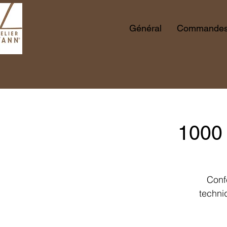
Général
Commandes 
1000 
Conf
techni