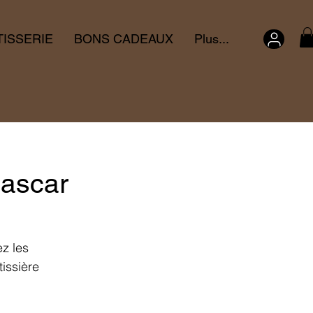
TISSERIE
BONS CADEAUX
Plus...
gascar
z les
issière