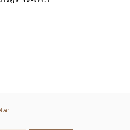
altung ist ausverkauft
tter