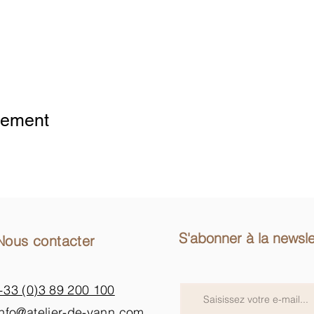
ytics- und funktionalen Cookie-Einstellungen blockiert.
nement
S'abonner à la newsle
Nous contacter
+33 (0)3 89 200 100​
info@atelier-de-yann.com