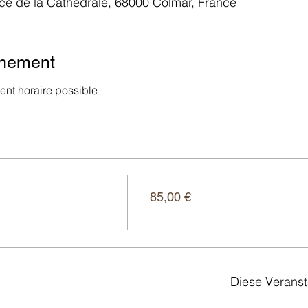
ace de la Cathédrale, 68000 Colmar, France
énement
nt horaire possible
Preis
85,00 €
Diese Veranst