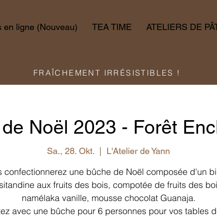
en ligne (Nouveau)
TEA TIME
ATELIERS DE PÂ
FRAÎCHEMENT IRRÉSISTIBLES !
de Noël 2023 - Forêt En
Sa., 28. Okt.
  |  
L'Atelier de Yann
 confectionnerez une bûche de Noël composée d'un bi
isitandine aux fruits des bois, compotée de fruits des boi
namélaka vanille, mousse chocolat Guanaja.
ez avec une bûche pour 6 personnes pour vos tables d