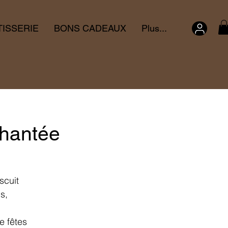
TISSERIE
BONS CADEAUX
Plus...
chantée
scuit
s,
e fêtes