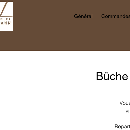
Général
Commandes 
Bûche 
Vous
v
Repart