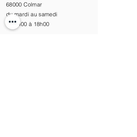
68000 Colmar
du mardi au samedi
de 9h00 à 18h00
Nous contacter
+33 (0)3 89 200 100​
info@atelier-de-yann.com
S'abonner à la newsletter
S'inscrire