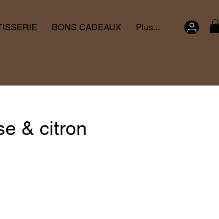
TISSERIE
BONS CADEAUX
Plus...
e & citron