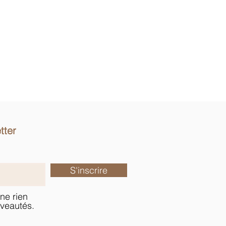
tter
S'inscrire
ne rien
veautés.