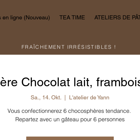
en ligne (Nouveau)
TEA TIME
ATELIERS DE PÂ
FRAÎCHEMENT IRRÉSISTIBLES !
re Chocolat lait, frambois
Sa., 14. Okt.
  |  
L'atelier de Yann
Vous confectionnerez 6 chocosphères tendance.
Repartez avec un gâteau pour 6 personnes