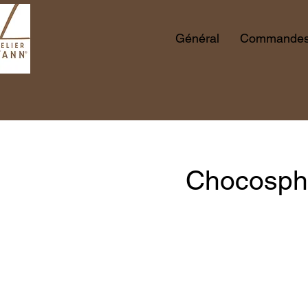
Général
Commandes 
Chocosphè