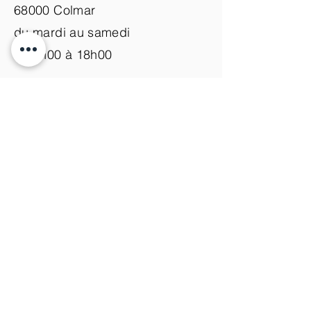
68000 Colmar
du mardi au samedi
de 9h00 à 18h00
Nous contacter
+33 (0)3 89 200 100​
info@atelier-de-yann.com
S'abonner à la newsletter
S'inscrire