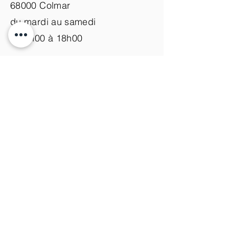
68000 Colmar
du mardi au samedi
de 9h00 à 18h00
Nous contacter
+33 (0)3 89 200 100​
info@atelier-de-yann.com
S'abonner à la newsletter
S'inscrire