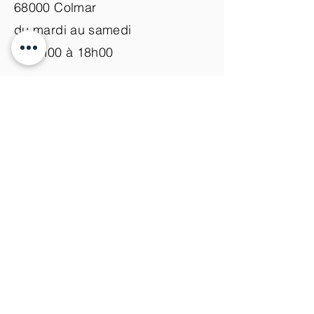
68000 Colmar
du mardi au samedi
de 9h00 à 18h00
Nous contacter
+33 (0)3 89 200 100​
info@atelier-de-yann.com
S'abonner à la newsletter
S'inscrire