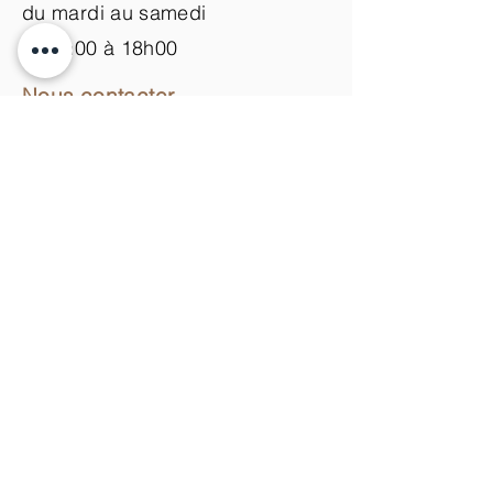
du mardi au samedi
de 9h00 à 18h00
Nous contacter
+33 (0)3 89 200 100​
info@atelier-de-yann.com
S'abonner à la newsletter
S'inscrire