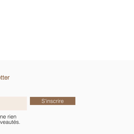
tter
S'inscrire
ne rien
veautés.