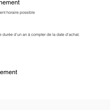
énement
nt horaire possible
é
ne durée d'un an à compter de la date d'achat.
ytics- und funktionalen Cookie-Einstellungen blockiert.
nement