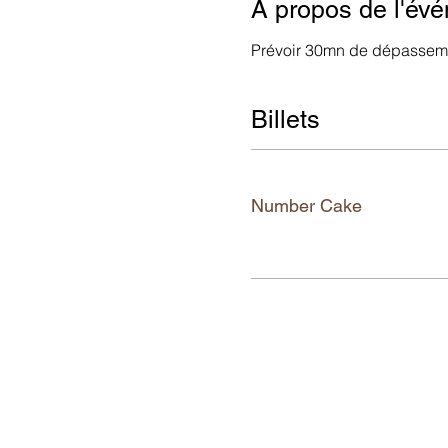
À propos de l'év
Prévoir 30mn de dépasseme
Billets
Tickettyp
Number Cake
Mehr Infos
Google Maps wurde aufgrund der Anal