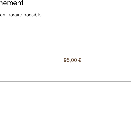
énement
nt horaire possible
Preis
95,00 €
ytics- und funktionalen Cookie-Einstellungen blockiert.