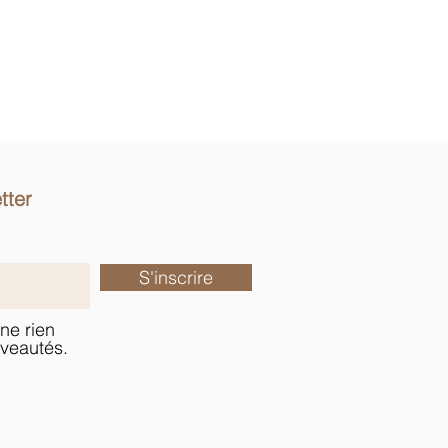
tter
S'inscrire
ne rien
veautés.