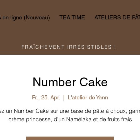
en ligne (Nouveau)
TEA TIME
ATELIERS DE PÂ
FRAÎCHEMENT IRRÉSISTIBLES !
Number Cake
Fr., 25. Apr.
  |  
L'atelier de Yann
ez un Number Cake sur une base de pâte à choux, garn
crème princesse, d'un Namélaka et de fruits frais