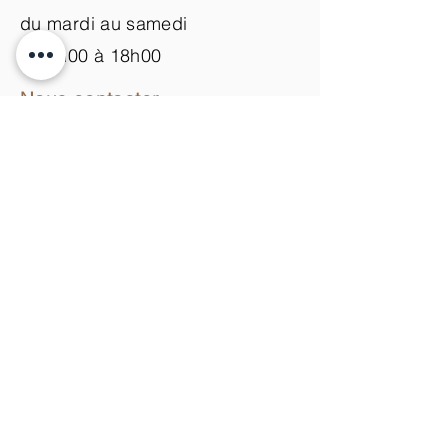
du mardi au samedi
de 9h00 à 18h00
Nous contacter
+33 (0)3 89 200 100​
info@atelier-de-yann.com
S'abonner à la newsletter
S'inscrire