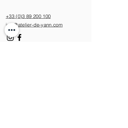
+33 (0)3 89 200 100​
info@atelier-de-yann.com
S'abonner à la newsletter
S'inscrire
Je m'inscris pour ne rien
manquer des nouveautés.