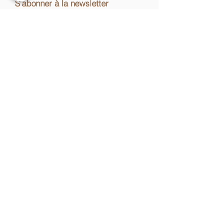
S'abonner à la newsletter
S'inscrire
Je m'inscris pour ne rien
manquer des nouveautés.
Nous rejoindre
CGV Ateliers
CGV Vente en ligne
Mentions légales
Espace presse
© 2026 L'Atelier de Yann. Tous droits